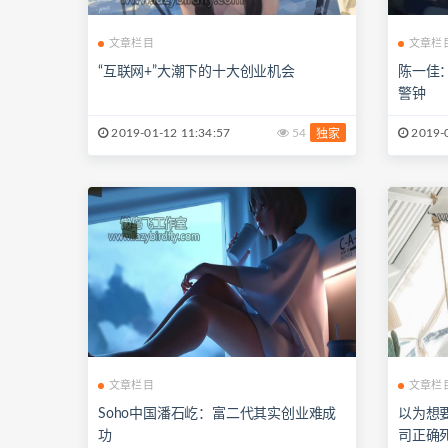
文章栏目
文章栏
“互联网+”大潮下的十大创业机会
陈一佳
警钟
2019-01-12 11:34:57
54
2019-0
独家
文章栏目
文章栏
Soho中国潘石屹：富二代其实创业难成
以为想
功
司正确