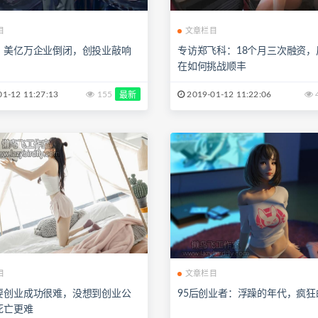
目
文章栏目
：美亿万企业倒闭，创投业敲响
专访郑飞科：18个月三次融资，
在如何挑战顺丰
1-12 11:27:13
155
2019-01-12 11:22:06
最新
目
文章栏目
要创业成功很难，没想到创业公
95后创业者：浮躁的年代，疯狂
死亡更难