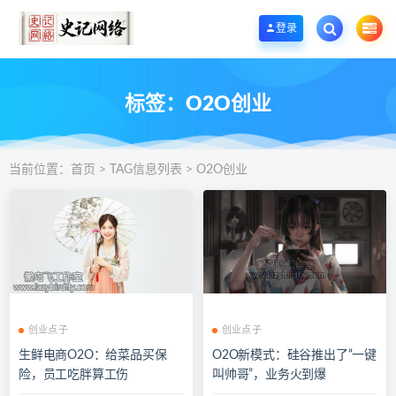
欢迎您光临史记网络工作室资源下载站，一个优质的手机App应用商店和网站源
登录
标签：O2O创业
当前位置：
首页
> TAG信息列表 > O2O创业
创业点子
创业点子
生鲜电商O2O：给菜品买保
O2O新模式：硅谷推出了“一键
险，员工吃胖算工伤
叫帅哥”，业务火到爆