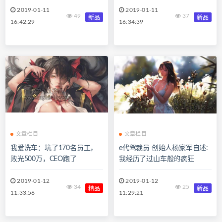
2019-01-11
2019-01-11
49
37
新品
新品
16:42:29
16:34:39
文章栏目
文章栏目
我爱洗车：坑了170名员工，
e代驾裁员 创始人杨家军自述:
败光500万，CEO跑了
我经历了过山车般的疯狂
2019-01-12
2019-01-12
34
25
精品
新品
11:33:56
11:29:21