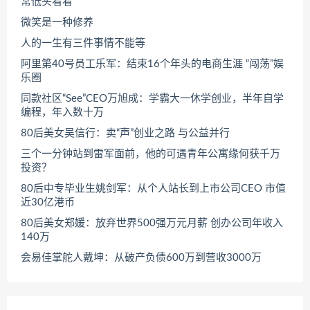
常低头看看
微笑是一种修养
人的一生有三件事情不能等
阿里第40号员工乐军：结束16个年头的电商生涯 “闯荡”娱
乐圈
同款社区“See”CEO万旭成：学霸大一休学创业，半年自学
编程，年入数十万
80后美女吴信行：卖“声”创业之路 与公益并行
三个一分钟站到雷军面前，他的可遇青年公寓缘何获千万
投资？
80后中专毕业生姚剑军：从个人站长到上市公司CEO 市值
近30亿港币
80后美女郑媛：放弃世界500强万元月薪 创办公司年收入
140万
会易佳掌舵人戴坤：从破产负债600万到营收3000万