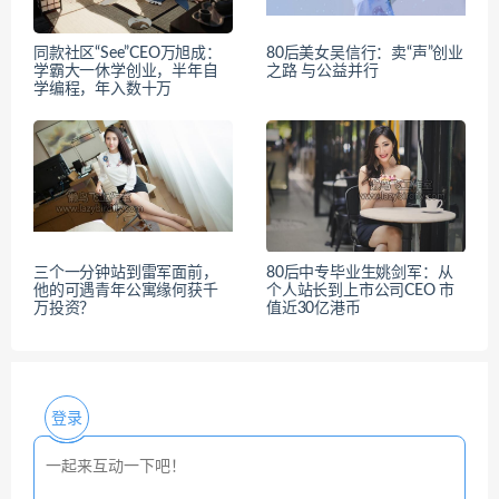
同款社区“See”CEO万旭成：
80后美女吴信行：卖“声”创业
学霸大一休学创业，半年自
之路 与公益并行
学编程，年入数十万
三个一分钟站到雷军面前，
80后中专毕业生姚剑军：从
他的可遇青年公寓缘何获千
个人站长到上市公司CEO 市
万投资？
值近30亿港币
登录