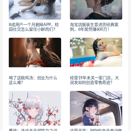
8成用户一个月删掉APP，校
淘宝店服装生意进货经典案
园社交怎么留住小鲜肉们？
例，6年居然赚600万！
喝了这碗鸡汤：创业为什么
经营19年未关一家门店，大
这么难？
润发如何创造零售奇迹？
曹政：浅谈关于领导力之识
运营干货：99%的产品是没做