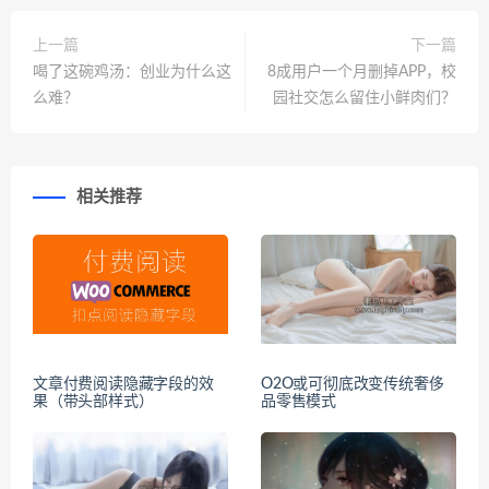
上一篇
下一篇
喝了这碗鸡汤：创业为什么这
8成用户一个月删掉APP，校
么难？
园社交怎么留住小鲜肉们？
相关推荐
文章付费阅读隐藏字段的效
O2O或可彻底改变传统奢侈
果（带头部样式）
品零售模式