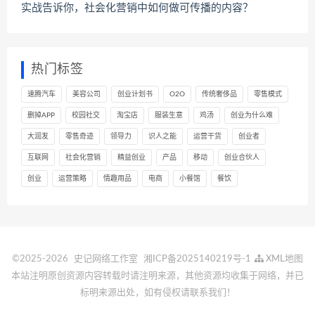
实战告诉你，社会化营销中如何做可传播的内容？
热门标签
速腾汽车
美容公司
创业计划书
O2O
传统奢侈品
零售模式
删掉APP
校园社交
淘宝店
服装生意
鸡汤
创业为什么难
大润发
零售奇迹
领导力
识人之能
运营干货
创业者
互联网
社会化营销
精益创业
产品
移动
创业合伙人
创业
运营策略
情趣用品
电商
小餐馆
餐饮
©2025-2026
史记网络工作室
湘ICP备2025140219号-1
XML地图
本站注明原创资源内容转载时请注明来源，其他资源均收集于网络，并已
标明来源出处，如有侵权请联系我们！