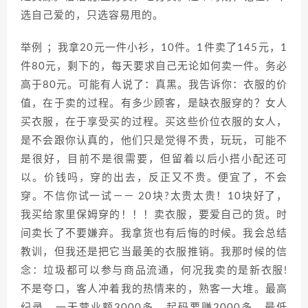
选自己爱的，只选容易甩的。
举例 ；我拿20元一件小衫，10件。1件卖了145元，1
件80元，剩下的，每天要求自己无论如何卖一件。务必
高于80元。可能有人说了：真黑。我告诉你：衣服的价
值，在于卖的过程。有多少顾客，是缺衣服穿的？女人
买衣服，在于享受买的过程。买这些价位衣服的女人，
是不会跟你认真的，他们只是觉得不贵，玩玩，可能不
是很好，目前不是很需要，但留着以后小搭小配还可
以。价钱吗，穿的出去，反正又不贵。便宜了，不会
穿。不信你试一试－－ 20块?太贵太贵！10块好了，
我买给家里保姆穿的！！！卖衣服，要爱自己的货。时
间卖长了不要嫌弃。我拿货也有后悔的时候。我会总结
教训，但我还是把它当最美的衣服推销。我那时候的信
念：垃圾都可以参与商品流通，何况我卖的是新衣服!
不是夸口，客人冲着我的热情来的，熟客一大堆。最高
纪录，一天营业额3000多，起码要赚2000多。最低