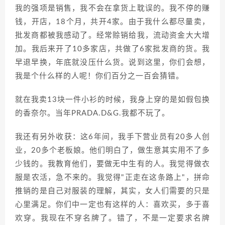
我的强项是销售，我不会在拿货上耽误的。我不停的赚
钱，开店，18个月，共开4家。由于我什么都尽量卖，
批发商都被我感动了。经常赊销给我，流动资金大大增
加。我后来开了10多家店，共做了6家批发商的货。我
早退早换，年底就没压什么货。说到这里，你们会想，
我是个什么样的人呢！你们百分之一百会猜错。
就在我卖13块一件小衫的时候，我身上穿的是如假包换
的香奈尔。当年PRADA.D&G.我都不玩了。
我还有另外收获：这6年间，我手下营业员有20多人创
业，20多个老板娘。他们明白了，做生意其实用不了多
少钱的。我教育他们，要做无中生有的人。我觉得做衣
服是农活，急不来的。我觉得"正走在这条路上"，拼命
推销的是自己对服装的理解，其实，女人们需要的只是
心里满足。你们中一定也有这样的人：喜欢买，多于喜
欢穿。我现在不穿名牌了。错了，不是一定要求名牌