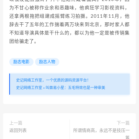
为不甘心被称作业余和恶趣味，他疯狂学习影视资料，
还拿两根拖把组建成摇臂练习拍摄。2011年11月，他
辞去干了五年的工作揣着两万块来到北京，那时家人都
不知道导演具体是干什么的，都以为他一定是被传销集
团给骗走了。
励志电影
励志人物
史记网络工作室，一个优质的源码资源平台！
史记网络工作室
»
叫兽易小星：五毛特效也是一种审美
上一篇
下一篇
返回列表
所谓情商高，永远不是技压一
筹