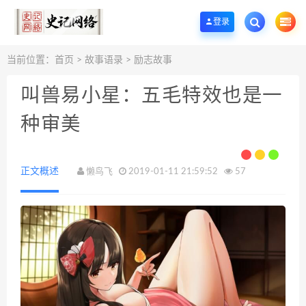
欢迎您光临史记网络工作室资源下载站，一个优质的手机App应用商店和网站源
登录
当前位置：
首页
>
故事语录
>
励志故事
叫兽易小星：五毛特效也是一
种审美
正文概述
懒鸟飞
2019-01-11 21:59:52
57