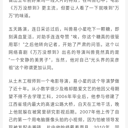
做出五年前好莱坞一线大片的特效，在叫兽心中，电影
《万万没想到》更主流，但要让人看了一下就嗅到“万
万”的味道。
五天路演，连日采访过后，叫兽易小星吃下一颗糖，即
刻满血复活，对助手连连夸赞 “唉，你这个糖真的很管
用耶！”之后他转向记者，开始了严肃的问答。这个以
网络喜剧《万万没想到》出名的导演叫兽竟然真的是
“一个安静的美男子”，当然，他对自己“光头界的吴彦
祖”这个称谓更加认同。
从土木工程师到一个电影导演，易小星的这个导演梦做
了近十年。从小数学很少及格却酷爱文艺的他因父母期
望不得不去学理工科，2006年毕业后，他参与修建了
江西省境内最大的高速公路大桥，白天在工地干活，晚
上他就躲在被窝里研究影视后期。2007年他上传了自
己的第一个用电脑摄像头拍的小视频，因为怕被领导发
现被发配去搬砖，片中他始终戴着面具。2010年，因