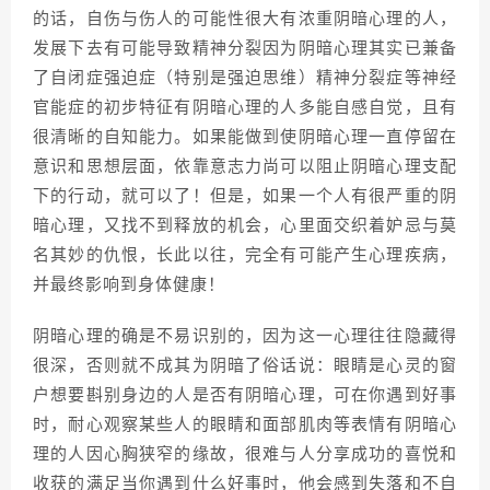
的话，自伤与伤人的可能性很大有浓重阴暗心理的人，
发展下去有可能导致精神分裂因为阴暗心理其实已兼备
了自闭症强迫症（特别是强迫思维）精神分裂症等神经
官能症的初步特征有阴暗心理的人多能自感自觉，且有
很清晰的自知能力。如果能做到使阴暗心理一直停留在
意识和思想层面，依靠意志力尚可以阻止阴暗心理支配
下的行动，就可以了！但是，如果一个人有很严重的阴
暗心理，又找不到释放的机会，心里面交织着妒忌与莫
名其妙的仇恨，长此以往，完全有可能产生心理疾病，
并最终影响到身体健康！
阴暗心理的确是不易识别的，因为这一心理往往隐藏得
很深，否则就不成其为阴暗了俗话说：眼睛是心灵的窗
户想要斟别身边的人是否有阴暗心理，可在你遇到好事
时，耐心观察某些人的眼睛和面部肌肉等表情有阴暗心
理的人因心胸狭窄的缘故，很难与人分享成功的喜悦和
收获的满足当你遇到什么好事时，他会感到失落和不自