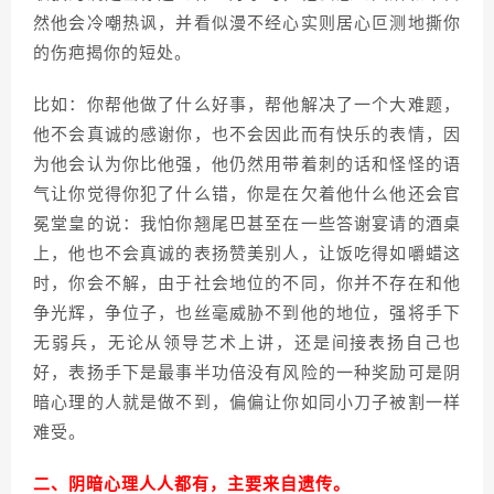
然他会冷嘲热讽，并看似漫不经心实则居心叵测地撕你
的伤疤揭你的短处。
比如：你帮他做了什么好事，帮他解决了一个大难题，
他不会真诚的感谢你，也不会因此而有快乐的表情，因
为他会认为你比他强，他仍然用带着刺的话和怪怪的语
气让你觉得你犯了什么错，你是在欠着他什么他还会官
冕堂皇的说：我怕你翘尾巴甚至在一些答谢宴请的酒桌
上，他也不会真诚的表扬赞美别人，让饭吃得如嚼蜡这
时，你会不解，由于社会地位的不同，你并不存在和他
争光辉，争位子，也丝毫威胁不到他的地位，强将手下
无弱兵，无论从领导艺术上讲，还是间接表扬自己也
好，表扬手下是最事半功倍没有风险的一种奖励可是阴
暗心理的人就是做不到，偏偏让你如同小刀子被割一样
难受。
二、阴暗心理人人都有，主要来自遗传。