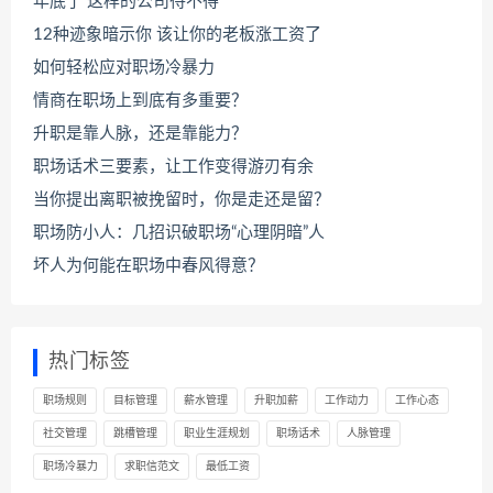
年底了 这样的公司待不得
12种迹象暗示你 该让你的老板涨工资了
如何轻松应对职场冷暴力
情商在职场上到底有多重要？
升职是靠人脉，还是靠能力？
职场话术三要素，让工作变得游刃有余
当你提出离职被挽留时，你是走还是留？
职场防小人：几招识破职场“心理阴暗”人
坏人为何能在职场中春风得意？
热门标签
职场规则
目标管理
薪水管理
升职加薪
工作动力
工作心态
社交管理
跳槽管理
职业生涯规划
职场话术
人脉管理
职场冷暴力
求职信范文
最低工资